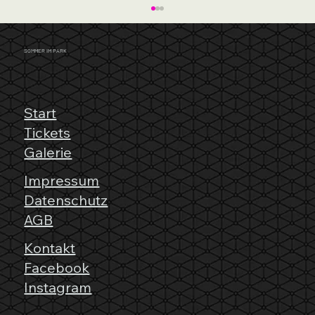
SOMMER IM PARK
Start
Tickets
Galerie
Forced to Mode Setliste: Depeche Mode
Impressum
Klassiker live erleben
Datenschutz
AGB
Kontakt
Facebook
Instagram