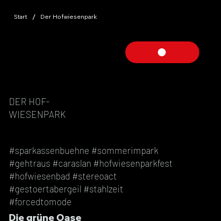
/
Start
Der Hofwiesenpark
DER HOF-
WIESENPARK
#sparkassenbuehne #sommerimpark
#gehtraus #caraslan #hofwiesenparkfest
#hofwiesenbad #stereoact
#gestoertabergeil #stahlzeit
#forcedtomode
Die grüne Oase