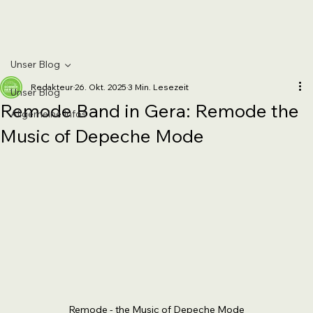
Unser Blog
Redakteur
26. Okt. 2025
3 Min. Lesezeit
Unser Blog
Remode Band in Gera: Remode the
Allgemeine Infos
Music of Depeche Mode
Remode - the Music of Depeche Mode